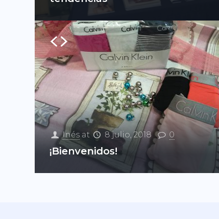
Inés
at
8 julio, 2018
0
¡Bienvenidos!