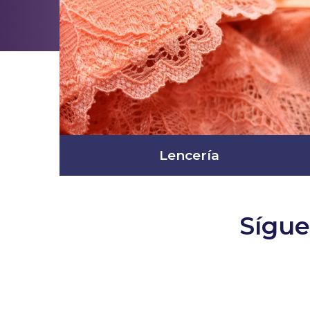
Lencería
Sígue