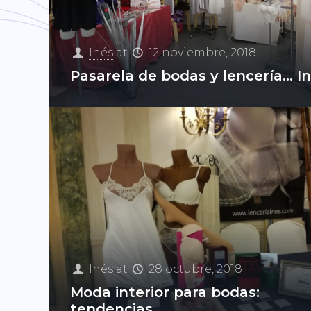
Inés
at
12 noviembre, 2018
Pasarela de bodas y lencería… I
Inés
at
28 octubre, 2018
Moda interior para bodas:
tendencias