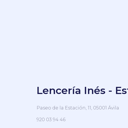
Lencería Inés - E
Paseo de la Estación, 11, 05001 Ávila
920 03 94 46